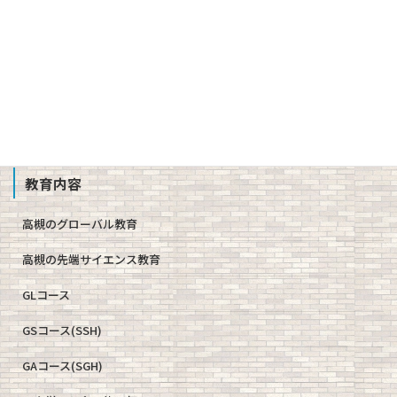
校歌、生徒歌
公開情報（学則、方針、学校評価、備付書類 他）
教職員募集
School Profile
教育内容
高槻のグローバル教育
高槻の先端サイエンス教育
GLコース
GSコース(SSH)
GAコース(SGH)