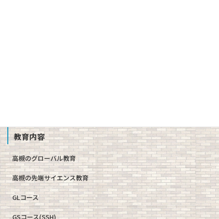
沿革
校章、ロゴマーク
校歌、生徒歌
公開情報（学則、方針、学校評価、備付書類 他）
教職員募集
School Profile
教育内容
高槻のグローバル教育
高槻の先端サイエンス教育
GLコース
GSコース(SSH)