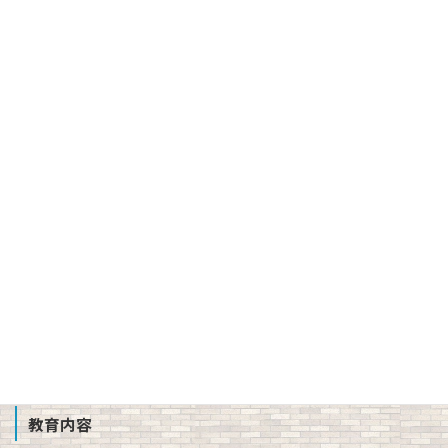
バーチャル校長室
建学の精神、校訓、教育理念、使命
３つの方針（スクール・ポリシー）
沿革
校章、ロゴマーク
校歌、生徒歌
公開情報（学則、方針、学校評価、備付書類 他）
教職員募集
School Profile
教育内容