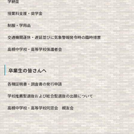
学納金
授業料支援・奨学金
制服・学用品
交通機関運休・遅延並びに気象警報発令時の臨時措置
高槻中学校・高等学校保護者会
卒業生の皆さんへ
各種証明書・調査書の発行申請
学校推薦型選抜および総合型選抜の出願について
高槻中学校・高等学校同窓会 槻友会