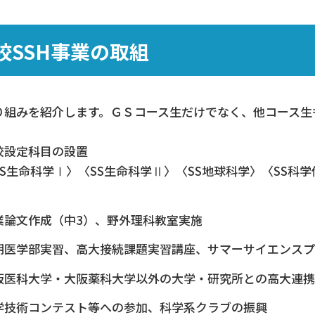
校SSH事業の取組
り組みを紹介します。ＧＳコース生だけでなく、他コース生
校設定科目の設置
SS生命科学Ⅰ〉〈SS生命科学Ⅱ〉〈SS地球科学〉〈SS科学
〉
業論文作成（中3）、野外理科教室実施
期医学部実習、高大接続課題実習講座、サマーサイエンスプ
阪医科大学・大阪薬科大学以外の大学・研究所との高大連携
学技術コンテスト等への参加、科学系クラブの振興