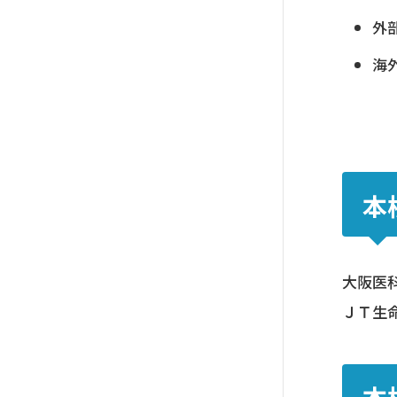
外部
海
本
大阪医
ＪＴ生