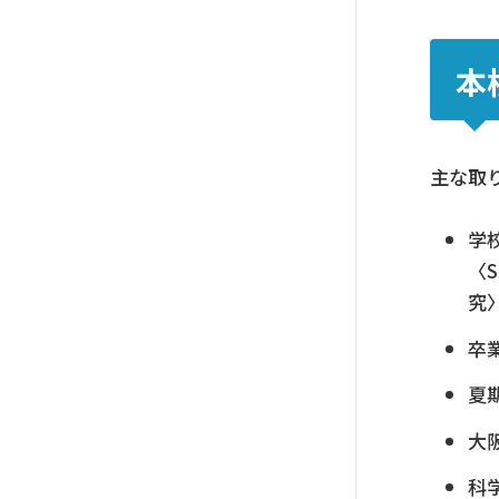
本
主な取
学
〈
究
卒
夏
大
科