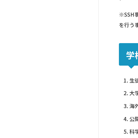
※SS
を行う
学
生
大
海
公
科