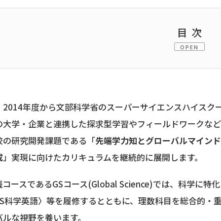
目次
OPEN
1.
学校としての目標
2.
本校SSH事業の取組
、2014年度から文部科学省のスーパーサイエンスハイスクー
3.
本校SSH事業の企画における連携先
の大学・企業と連携した探求型学習やフィールドワークなど
校の研究開発課題である「
先端学力知とグローバルマイン
4.
本校SSH事業の概要図
成
」実現に向けたカリキュラムを継続的に展開します。
5.
成果の普及（研究開発実施報告書）
践コースであるGSコース(Global Science)では、科
6.
文部科学省による中間評価（平成28年度）
SS科学英語〉等を履修するとともに、理数科目を総合的・
バルな視野を養います。