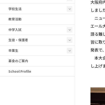
大阪府
学校生活
しまし
ニュー
教育活動
エール
中学入試
語る難
生徒・保護者
習に取
発表で
卒業生
本大会
募金のご案内
し上げ
School Profile