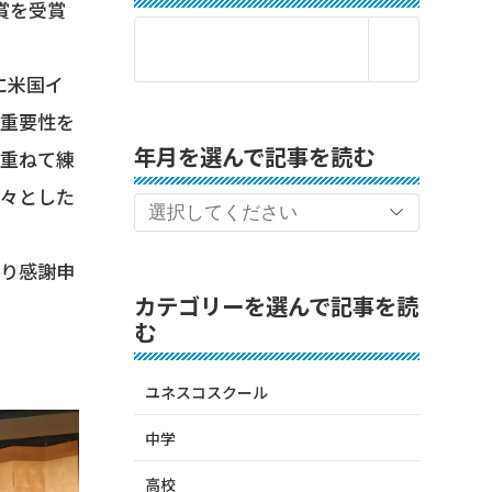
賞を受賞
に米国イ
の重要性を
年月を選んで記事を読む
を重ねて練
堂々とした
り感謝申
カテゴリーを選んで記事を読
む
ユネスコスクール
中学
高校