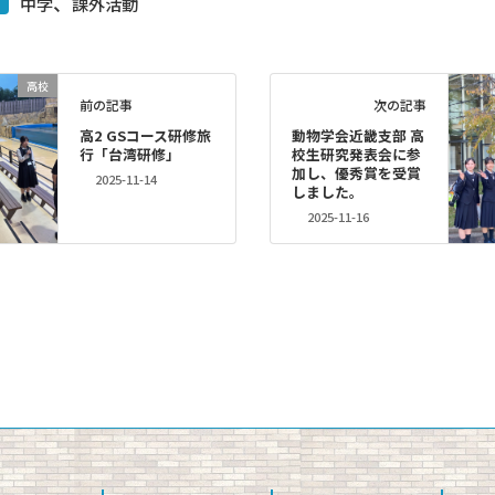
、
中学
課外活動
高校
前の記事
次の記事
高2 GSコース研修旅
動物学会近畿支部 高
行「台湾研修」
校生研究発表会に参
加し、優秀賞を受賞
2025-11-14
しました。
2025-11-16