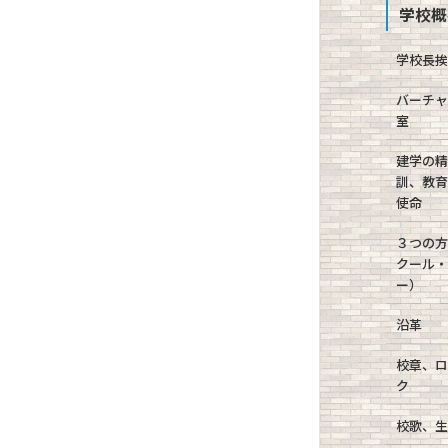
学校概
学校長
バーチ
室
建学の
訓、教
使命
３つの
クール
ー）
沿革
校章、
ク
校歌、