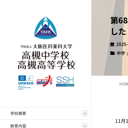
第6
した
2025
中学
HOM
学校概要
11月
教育内容