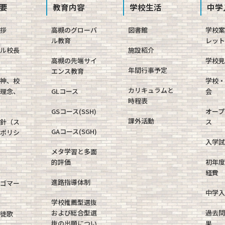
要
教育内容
学校生活
中学
挨拶
高槻のグローバ
図書館
学校
ル教育
レット
ャル校長
施設紹介
高槻の先端サイ
学校見
年間行事予定
エンス教育
精神、校
学校・
カリキュラムと
育理念、
GLコース
会
時程表
GSコース(SSH)
オープ
課外活動
方針（ス
ス
GAコース(SGH)
・ポリシ
入学試
メタ学習と多面
的評価
初年度
経費
進路指導体制
ロゴマー
中学入
学校推薦型選抜
および総合型選
過去問
生徒歌
抜の出願につい
果