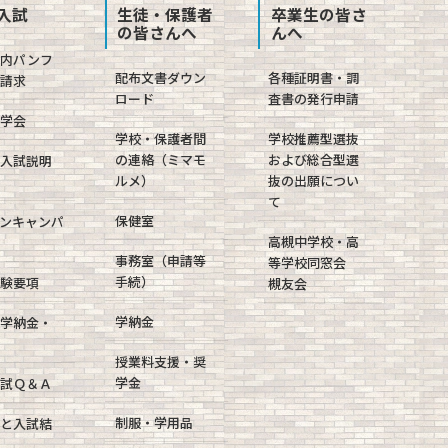
入試
生徒・保護者
卒業生の皆さ
の皆さんへ
んへ
案内パンフ
配布文書ダウン
各種証明書・調
請求
ロード
査書の発行申請
学会
学校・保護者間
学校推薦型選抜
の連絡（ミマモ
および総合型選
入試説明
ルメ）
抜の出願につい
て
保健室
ンキャンパ
高槻中学校・高
事務室（申請等
等学校同窓会
手続）
験要項
槻友会
学納金
学納金・
授業料支援・奨
学金
試Ｑ＆Ａ
制服・学用品
と入試結