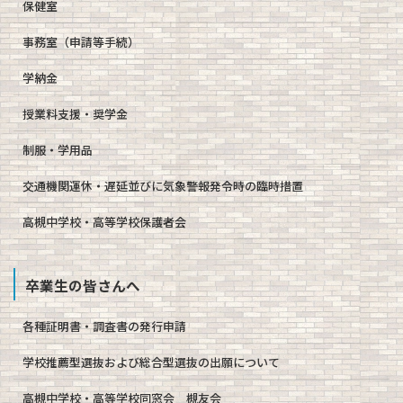
保健室
事務室（申請等手続）
学納金
授業料支援・奨学金
制服・学用品
交通機関運休・遅延並びに気象警報発令時の臨時措置
高槻中学校・高等学校保護者会
卒業生の皆さんへ
各種証明書・調査書の発行申請
学校推薦型選抜および総合型選抜の出願について
高槻中学校・高等学校同窓会 槻友会