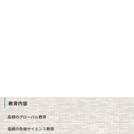
３つの方針（スクール・ポリシー）
沿革
校章、ロゴマーク
校歌、生徒歌
公開情報（学則、方針、学校評価、備付書類 他）
教職員募集
School Profile
教育内容
高槻のグローバル教育
高槻の先端サイエンス教育