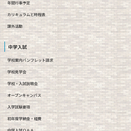
年間行事予定
カリキュラムと時程表
課外活動
中学入試
学校案内パンフレット請求
学校見学会
学校・入試説明会
オープンキャンパス
入学試験要項
初年度学納金・経費
中学入試Ｑ＆Ａ