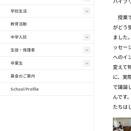
ハイブ
学校生活
授業で
教育活動
がどう
ました
中学入試
ッセー
生徒・保護者
へのイ
卒業生
変えて
募金のご案内
に、実
で議論
School Profile
んです
たちは