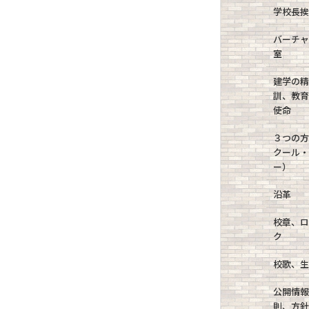
学校長
バーチ
室
建学の
訓、教
使命
３つの
クール
ー）
沿革
校章、
ク
校歌、
公開情
則、方