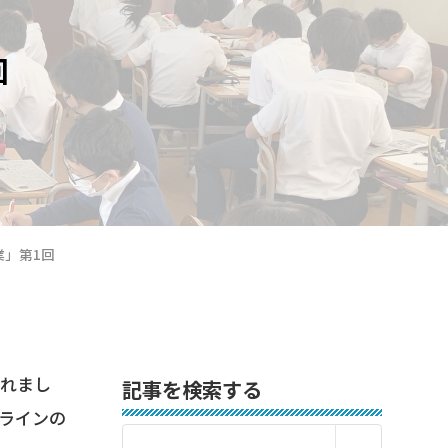
回
業」第1回
されまし
記事を検索する
ラインの