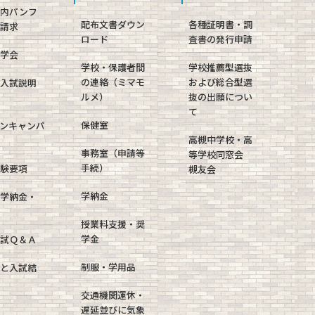
案内パンフ
配布文書ダウン
各種証明書・調
請求
ロード
査書の発行申請
学会
学校・保護者間
学校推薦型選抜
の連絡（ミマモ
および総合型選
入試説明
ルメ）
抜の出願につい
て
保健室
ンキャンパ
高槻中学校・高
事務室（申請等
等学校同窓会
手続）
験要項
槻友会
学納金
学納金・
授業料支援・奨
学金
試Ｑ＆Ａ
制服・学用品
と入試結
交通機関運休・
遅延並びに気象