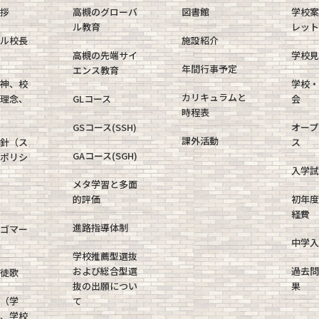
挨拶
高槻のグローバ
図書館
学校
ル教育
レット
ャル校長
施設紹介
高槻の先端サイ
学校見
年間行事予定
エンス教育
精神、校
学校・
カリキュラムと
育理念、
GLコース
会
時程表
GSコース(SSH)
オープ
課外活動
方針（ス
ス
GAコース(SGH)
・ポリシ
入学試
メタ学習と多面
的評価
初年度
経費
進路指導体制
ロゴマー
中学入
学校推薦型選抜
および総合型選
過去問
生徒歌
抜の出願につい
果
報（学
て
針、学校