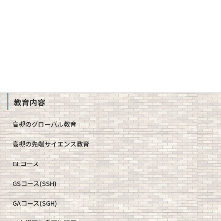
校歌、生徒歌
公開情報（学則、方針、学校評価、備付書類 他）
教職員募集
School Profile
教育内容
高槻のグローバル教育
高槻の先端サイエンス教育
GLコース
GSコース(SSH)
GAコース(SGH)