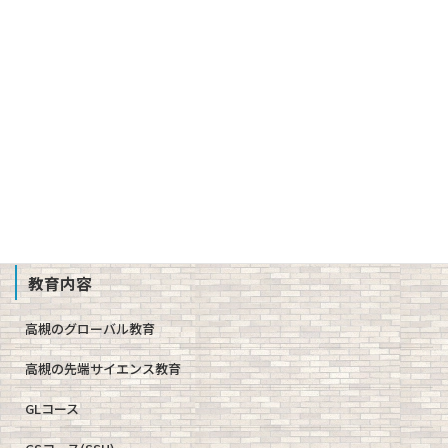
沿革
校章、ロゴマーク
校歌、生徒歌
公開情報（学則、方針、学校評価、備付書類 他）
教職員募集
School Profile
教育内容
高槻のグローバル教育
高槻の先端サイエンス教育
GLコース