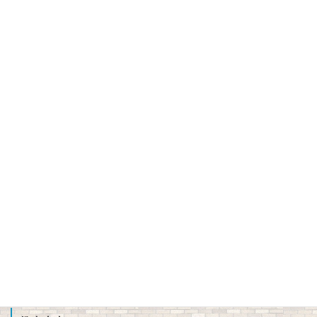
学校長挨拶
バーチャル校長室
建学の精神、校訓、教育理念、使命
３つの方針（スクール・ポリシー）
沿革
校章、ロゴマーク
校歌、生徒歌
公開情報（学則、方針、学校評価、備付書類 他）
教職員募集
School Profile