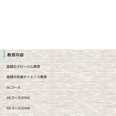
校歌、生徒歌
公開情報（学則、方針、学校評価、備付書類 他）
教職員募集
School Profile
教育内容
高槻のグローバル教育
高槻の先端サイエンス教育
GLコース
GSコース(SSH)
GAコース(SGH)