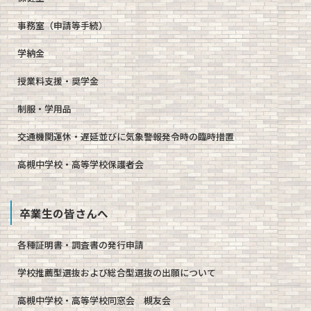
事務室（申請等手続）
学納金
授業料支援・奨学金
制服・学用品
交通機関運休・遅延並びに気象警報発令時の臨時措置
高槻中学校・高等学校保護者会
卒業生の皆さんへ
各種証明書・調査書の発行申請
学校推薦型選抜および総合型選抜の出願について
高槻中学校・高等学校同窓会 槻友会