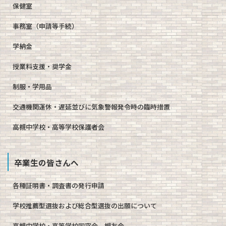
保健室
事務室（申請等手続）
学納金
授業料支援・奨学金
制服・学用品
交通機関運休・遅延並びに気象警報発令時の臨時措置
高槻中学校・高等学校保護者会
卒業生の皆さんへ
各種証明書・調査書の発行申請
学校推薦型選抜および総合型選抜の出願について
高槻中学校・高等学校同窓会 槻友会