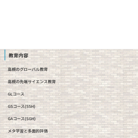
公開情報（学則、方針、学校評価、備付書類 他）
教職員募集
School Profile
教育内容
高槻のグローバル教育
高槻の先端サイエンス教育
GLコース
GSコース(SSH)
GAコース(SGH)
メタ学習と多面的評価