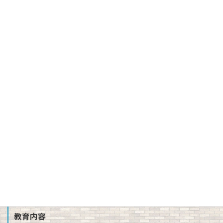
学校長挨拶
バーチャル校長室
建学の精神、校訓、教育理念、使命
３つの方針（スクール・ポリシー）
沿革
校章、ロゴマーク
校歌、生徒歌
公開情報（学則、方針、学校評価、備付書類 他）
教職員募集
School Profile
教育内容