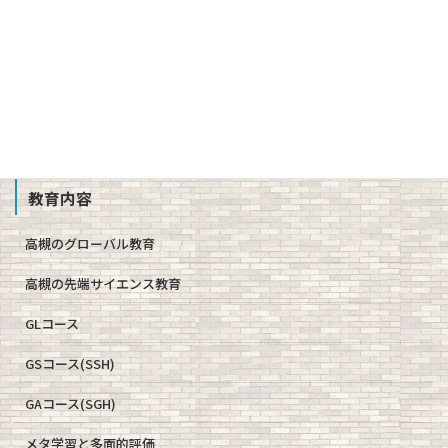
校歌、生徒歌
公開情報（学則、方針、学校評価、備付書類 他）
教職員募集
School Profile
教育内容
高槻のグローバル教育
高槻の先端サイエンス教育
GLコース
GSコース(SSH)
GAコース(SGH)
メタ学習と多面的評価