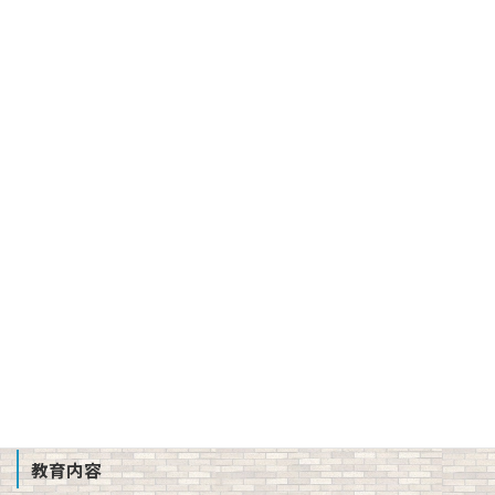
バーチャル校長室
建学の精神、校訓、教育理念、使命
３つの方針（スクール・ポリシー）
沿革
校章、ロゴマーク
校歌、生徒歌
公開情報（学則、方針、学校評価、備付書類 他）
教職員募集
School Profile
教育内容