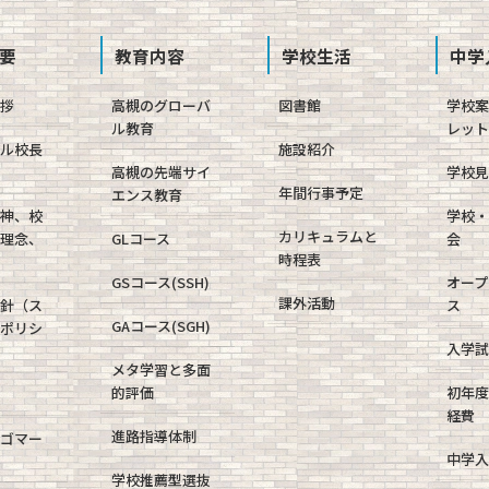
要
教育内容
学校生活
中学
挨拶
高槻のグローバ
図書館
学校
ル教育
レット
ャル校長
施設紹介
高槻の先端サイ
学校見
年間行事予定
エンス教育
精神、校
学校・
カリキュラムと
育理念、
GLコース
会
時程表
GSコース(SSH)
オープ
課外活動
方針（ス
ス
GAコース(SGH)
・ポリシ
入学試
メタ学習と多面
的評価
初年度
経費
進路指導体制
ロゴマー
中学入
学校推薦型選抜