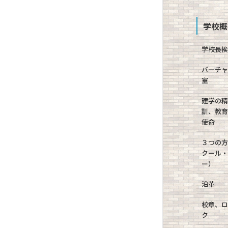
学校概
学校長
バーチ
室
建学の
訓、教
使命
３つの
クール
ー）
沿革
校章、
ク