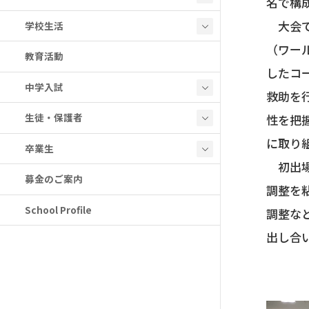
名で構
大会で
学校生活
（ワー
教育活動
したコ
中学入試
救助を
生徒・保護者
性を把
に取り
卒業生
初出場
募金のご案内
調整を
School Profile
調整な
出し合