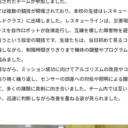
成されたチームが参加しました。
は複数の競技が開催されており、本校の生徒はレスキュー
ルドクラス）に出場しました。レスキューラインは、災害
ースを自作ロボットが自律走行し、瓦礫を模した障害物を避
行うという設定の競技です。生徒たちは、当日初めて見るコ
握しながら、制限時間ぎりぎりまで機体の調整やプログラム
組みました。
ながら、ミッション成功に向けてアルゴリズムの改良やコ
粘り強く繰り返し、センサーの誤差への対処や照明による閾
ど、多くの課題に真剣に向き合いました。チーム内では互い
い、迅速に判断しながら改善を重ねる姿が見られました。