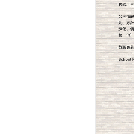
校歌、
公開情
則、方
評価、
類 他
教職員
School P