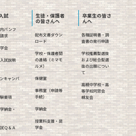
入試
生徒・保護者
卒業生の皆さ
の皆さんへ
んへ
案内パンフ
配布文書ダウン
各種証明書・調
請求
ロード
査書の発行申請
学会
学校・保護者間
学校推薦型選抜
の連絡（ミマモ
および総合型選
入試説明
ルメ）
抜の出願につい
て
保健室
ンキャンパ
高槻中学校・高
事務室（申請等
等学校同窓会
手続）
験要項
槻友会
学納金
学納金・
授業料支援・奨
学金
試Ｑ＆Ａ