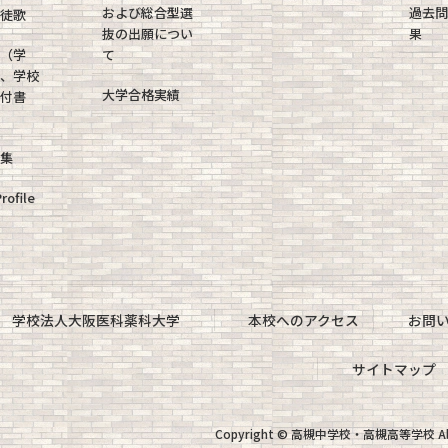
および総合型選
過去問
生徒歌
抜の出願につい
果
報（学
て
針、学校
大学合格実績
備付書
）
募集
rofile
学校法人大阪医科薬科大学
本校へのアクセス
お問
サイトマップ
Copyright © 高槻中学校・高槻高等学校 All R