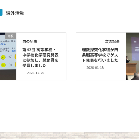
課外活動
高校
前の記事
次の記事
第42回 高等学校・
理数探究化学班が四
中学校化学研究発表
条畷高等学校でゲス
に参加し、奨励賞を
ト発表を行いました
受賞しました
2026-01-15
2025-12-25