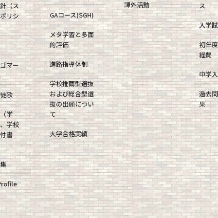
課外活動
方針（ス
ス
GAコース(SGH)
・ポリシ
入学試
メタ学習と多面
的評価
初年度
経費
進路指導体制
ロゴマー
中学入
学校推薦型選抜
および総合型選
過去問
生徒歌
抜の出願につい
果
報（学
て
針、学校
大学合格実績
備付書
）
募集
rofile