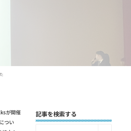
した
lksが開催
記事を検索する
につい