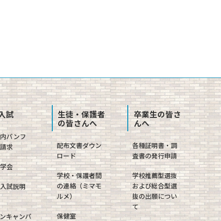
入試
生徒・保護者
卒業生の皆さ
の皆さんへ
んへ
案内パンフ
配布文書ダウン
各種証明書・調
請求
ロード
査書の発行申請
学会
学校・保護者間
学校推薦型選抜
の連絡（ミマモ
および総合型選
入試説明
ルメ）
抜の出願につい
て
保健室
ンキャンパ