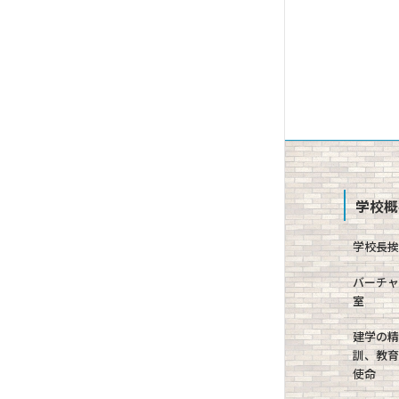
学校概
学校長
バーチ
室
建学の
訓、教
使命