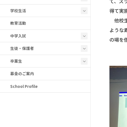
て、ス
得て実
学校生活
他校生
教育活動
ような
中学入試
の場を
生徒・保護者
卒業生
募金のご案内
School Profile