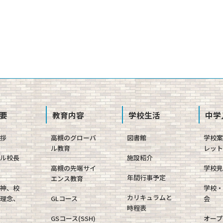
要
教育内容
学校生活
中学
挨拶
高槻のグローバ
図書館
学校
ル教育
レット
ャル校長
施設紹介
高槻の先端サイ
学校見
年間行事予定
エンス教育
精神、校
学校・
カリキュラムと
育理念、
GLコース
会
時程表
GSコース(SSH)
オープ