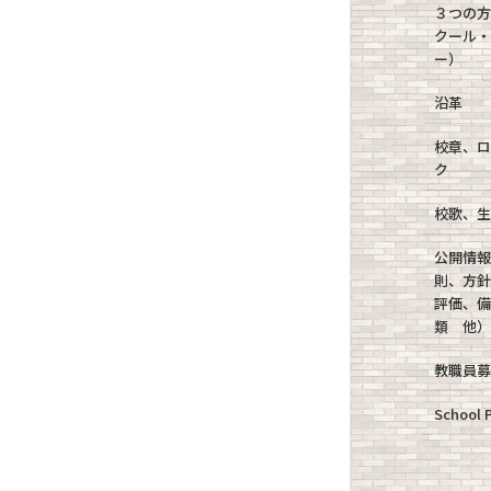
３つの
クール
ー）
沿革
校章、
ク
校歌、
公開情
則、方
評価、
類 他
教職員
School P