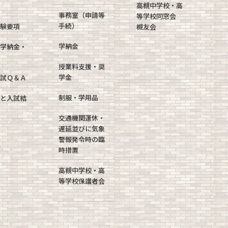
高槻中学校・高
事務室（申請等
等学校同窓会
手続）
験要項
槻友会
学納金
学納金・
授業料支援・奨
学金
試Ｑ＆Ａ
制服・学用品
と入試結
交通機関運休・
遅延並びに気象
警報発令時の臨
時措置
高槻中学校・高
等学校保護者会