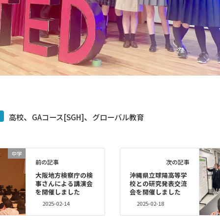
、
、
高校
GAコース[SGH]
グローバル教育
中学
前の記事
次の記事
大阪地方検察庁の検
沖縄県立球陽高等学
事さんによる講演会
校との研究発表交流
を開催しました
会を開催しました
2025-02-14
2025-02-18