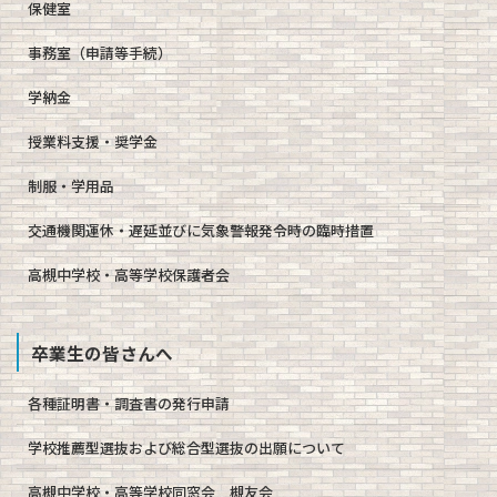
保健室
事務室（申請等手続）
学納金
授業料支援・奨学金
制服・学用品
交通機関運休・遅延並びに気象警報発令時の臨時措置
高槻中学校・高等学校保護者会
卒業生の皆さんへ
各種証明書・調査書の発行申請
学校推薦型選抜および総合型選抜の出願について
高槻中学校・高等学校同窓会 槻友会