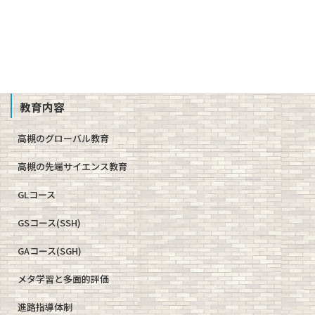
公開情報（学則、方針、学校評価、備付書類 他）
教職員募集
School Profile
教育内容
高槻のグローバル教育
高槻の先端サイエンス教育
GLコース
GSコース(SSH)
GAコース(SGH)
メタ学習と多面的評価
進路指導体制