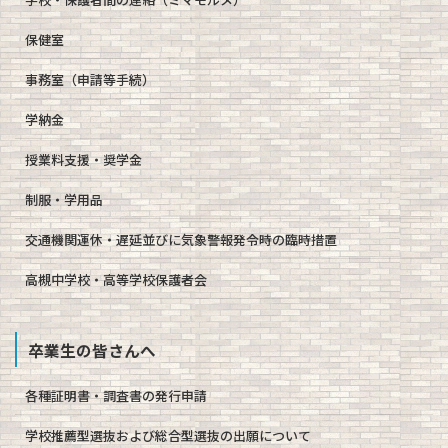
保健室
事務室（申請等手続）
学納金
授業料支援・奨学金
制服・学用品
交通機関運休・遅延並びに気象警報発令時の臨時措置
高槻中学校・高等学校保護者会
卒業生の皆さんへ
各種証明書・調査書の発行申請
学校推薦型選抜および総合型選抜の出願について