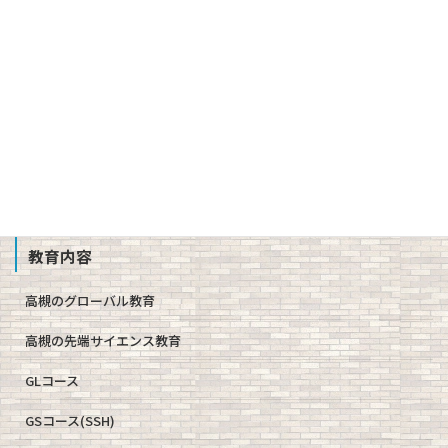
校章、ロゴマーク
校歌、生徒歌
公開情報（学則、方針、学校評価、備付書類 他）
教職員募集
School Profile
教育内容
高槻のグローバル教育
高槻の先端サイエンス教育
GLコース
GSコース(SSH)