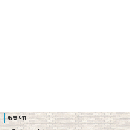
バーチャル校長室
建学の精神、校訓、教育理念、使命
３つの方針（スクール・ポリシー）
沿革
校章、ロゴマーク
校歌、生徒歌
公開情報（学則、方針、学校評価、備付書類 他）
教職員募集
School Profile
教育内容