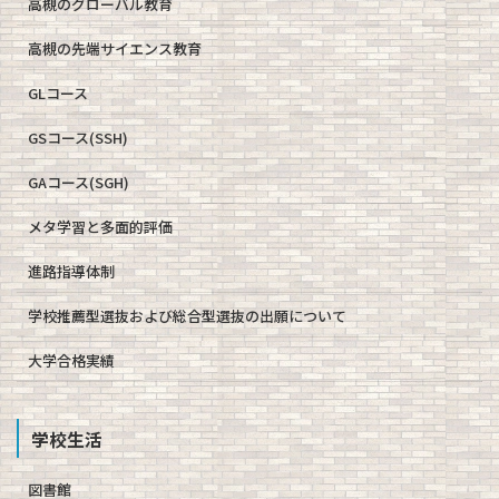
高槻のグローバル教育
高槻の先端サイエンス教育
GLコース
GSコース(SSH)
GAコース(SGH)
メタ学習と多面的評価
進路指導体制
学校推薦型選抜および総合型選抜の出願について
大学合格実績
学校生活
図書館