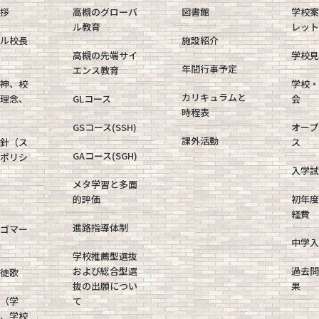
挨拶
高槻のグローバ
図書館
学校
ル教育
レット
ャル校長
施設紹介
高槻の先端サイ
学校見
年間行事予定
エンス教育
精神、校
学校・
カリキュラムと
育理念、
GLコース
会
時程表
GSコース(SSH)
オープ
課外活動
方針（ス
ス
GAコース(SGH)
・ポリシ
入学試
メタ学習と多面
的評価
初年度
経費
進路指導体制
ロゴマー
中学入
学校推薦型選抜
および総合型選
過去問
生徒歌
抜の出願につい
果
報（学
て
針、学校