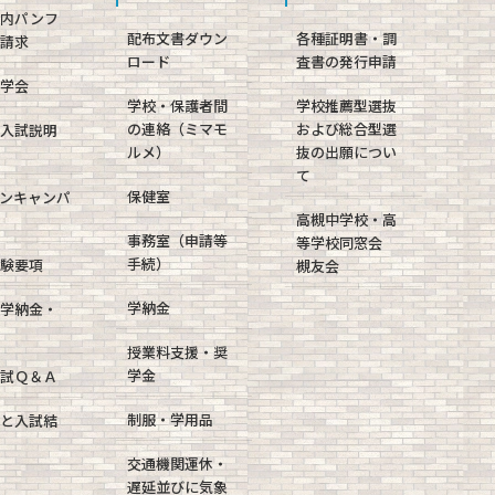
案内パンフ
配布文書ダウン
各種証明書・調
請求
ロード
査書の発行申請
学会
学校・保護者間
学校推薦型選抜
の連絡（ミマモ
および総合型選
入試説明
ルメ）
抜の出願につい
て
保健室
ンキャンパ
高槻中学校・高
事務室（申請等
等学校同窓会
手続）
験要項
槻友会
学納金
学納金・
授業料支援・奨
学金
試Ｑ＆Ａ
制服・学用品
と入試結
交通機関運休・
遅延並びに気象