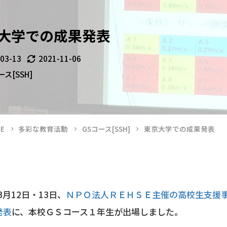
大学での成果発表
-03-13
2021-11-06
ース[SSH]
E
多彩な教育活動
GSコース[SSH]
東京大学での成果発表
年3月12日・13日、
ＮＰＯ法人ＲＥＨＳＥ主催の高校生支援
発表
に、本校ＧＳコース１年生が出場しました。