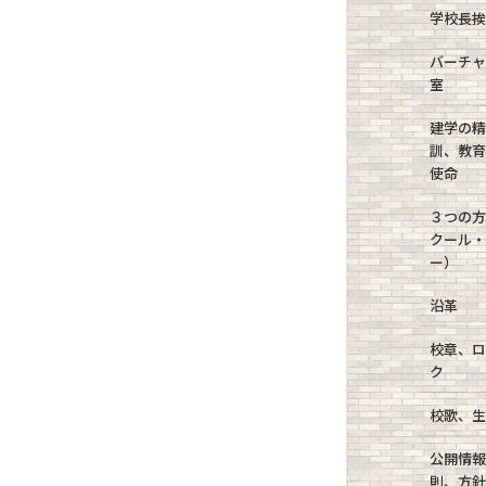
学校長
バーチ
室
建学の
訓、教
使命
３つの
クール
ー）
沿革
校章、
ク
校歌、
公開情
則、方