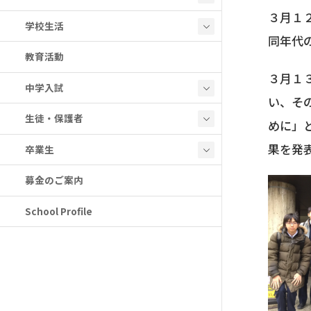
３月１
学校生活
同年代
教育活動
３月１
中学入試
い、そ
生徒・保護者
めに」
果を発
卒業生
募金のご案内
School Profile