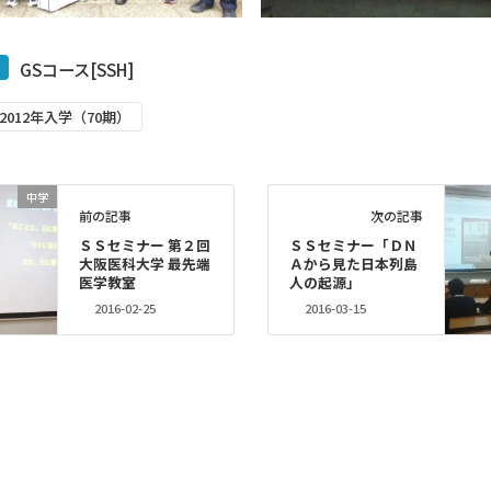
GSコース[SSH]
2012年入学（70期）
中学
前の記事
次の記事
ＳＳセミナー 第２回
ＳＳセミナー「ＤＮ
大阪医科大学 最先端
Ａから見た日本列島
医学教室
人の起源」
2016-02-25
2016-03-15