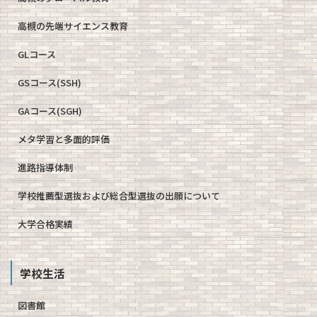
高槻の先端サイエンス教育
GLコース
GSコース(SSH)
GAコース(SGH)
メタ学習と多面的評価
進路指導体制
学校推薦型選抜および総合型選抜の出願について
大学合格実績
学校生活
図書館