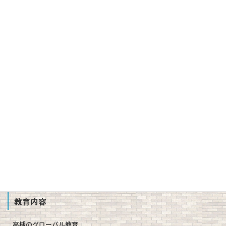
バーチャル校長室
建学の精神、校訓、教育理念、使命
３つの方針（スクール・ポリシー）
沿革
校章、ロゴマーク
校歌、生徒歌
公開情報（学則、方針、学校評価、備付書類 他）
教職員募集
School Profile
教育内容
高槻のグローバル教育