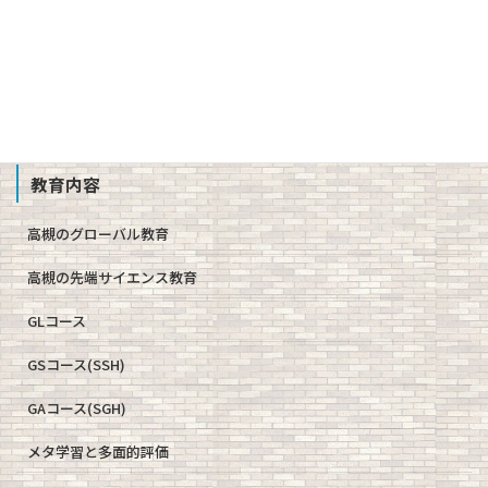
公開情報（学則、方針、学校評価、備付書類 他）
教職員募集
School Profile
教育内容
高槻のグローバル教育
高槻の先端サイエンス教育
GLコース
GSコース(SSH)
GAコース(SGH)
メタ学習と多面的評価