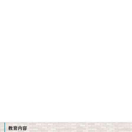
学校長挨拶
バーチャル校長室
建学の精神、校訓、教育理念、使命
３つの方針（スクール・ポリシー）
沿革
校章、ロゴマーク
校歌、生徒歌
公開情報（学則、方針、学校評価、備付書類 他）
教職員募集
School Profile
教育内容