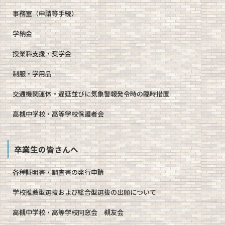
事務室（申請等手続）
学納金
授業料支援・奨学金
制服・学用品
交通機関運休・遅延並びに気象警報発令時の臨時措置
高槻中学校・高等学校保護者会
卒業生の皆さんへ
各種証明書・調査書の発行申請
学校推薦型選抜および総合型選抜の出願について
高槻中学校・高等学校同窓会 槻友会