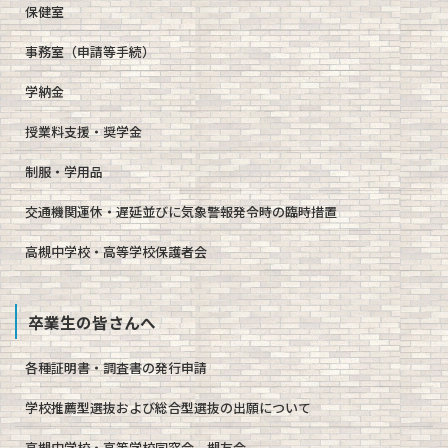
保健室
事務室（申請等手続）
学納金
授業料支援・奨学金
制服・学用品
交通機関運休・遅延並びに気象警報発令時の臨時措置
高槻中学校・高等学校保護者会
卒業生の皆さんへ
各種証明書・調査書の発行申請
学校推薦型選抜および総合型選抜の出願について
高槻中学校・高等学校同窓会 槻友会