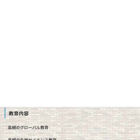
建学の精神、校訓、教育理念、使命
３つの方針（スクール・ポリシー）
沿革
校章、ロゴマーク
校歌、生徒歌
公開情報（学則、方針、学校評価、備付書類 他）
教職員募集
School Profile
教育内容
高槻のグローバル教育
高槻の先端サイエンス教育