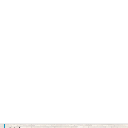
学校長挨拶
バーチャル校長室
建学の精神、校訓、教育理念、使命
３つの方針（スクール・ポリシー）
沿革
校章、ロゴマーク
校歌、生徒歌
公開情報（学則、方針、学校評価、備付書類 他）
教職員募集
School Profile