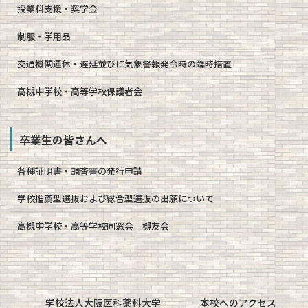
授業料支援・奨学金
制服・学用品
交通機関運休・遅延並びに気象警報発令時の臨時措置
高槻中学校・高等学校保護者会
卒業生の皆さんへ
各種証明書・調査書の発行申請
学校推薦型選抜および総合型選抜の出願について
高槻中学校・高等学校同窓会 槻友会
学校法人大阪医科薬科大学
本校へのアクセス